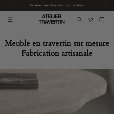
et
passer
ravertin
Paiement en 2 fois sans frais possible
au
contenu
Wishlist
Panier
Meuble en travertin sur mesure
Fabrication artisanale